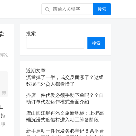
搜索
学
搜索
搜索
评论
近期文章
流量掉了一半，成交反而涨了？这组
数据把外贸人都看懵了
抖店一件代发必须手动下单吗？全自
动订单代发运作模式全面介绍
工
旗山闽江畔再添文旅新地标：上街高
训持
端沉浸式度假村进入动工筹备阶段
引职
新手启动一件代发务必牢记 8 条平台