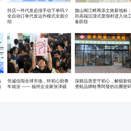
？
抖店一件代发必须手动下单吗？
旗山闽江畔再添文旅新地标
全自动订单代发运作模式全面介
街高端沉浸式度假村进入动
绍
备阶段
条
凭诚信闯全球市场，怀初心助青
深耕品质坚守初心，解锁新
与
年就业 —— 福州企业家张泽硕
煮蛙品牌蛙季阿發的出圈密