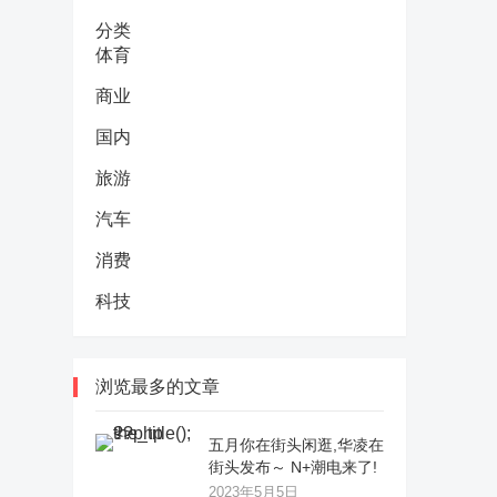
分类
体育
商业
国内
旅游
汽车
消费
科技
浏览最多的文章
五月你在街头闲逛,华凌在
街头发布～ N+潮电来了!
2023年5月5日